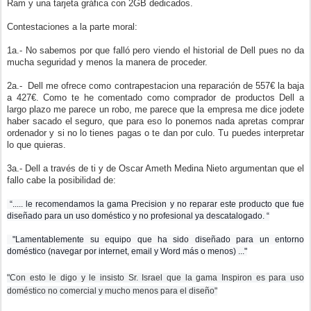
Ram y una tarjeta gráfica con 2GB dedicados.
Contestaciones a la parte moral:
1a.- No sabemos por que falló pero viendo el historial de Dell pues no da
mucha seguridad y menos la manera de proceder.
2a.- Dell me ofrece como contrapestacion una reparación de 557€ la baja
a 427€. Como te he comentado como comprador de productos Dell a
largo plazo me parece un robo, me parece que la empresa me dice jodete
haber sacado el seguro, que para eso lo ponemos nada apretas comprar
ordenador y si no lo tienes pagas o te dan por culo. Tu puedes interpretar
lo que quieras.
3a.- Dell a través de ti y de Oscar Ameth Medina Nieto argumentan que el
fallo cabe la posibilidad de:
“..... le recomendamos la gama Precision y n
o reparar este producto que fue
diseñado para un uso doméstico y no profesional ya descatalogado. “
"Lamentablemente su equipo que ha sido diseñado para un entorno
doméstico (navegar por internet, email y Word más o menos) ..."
"Con esto le digo y le insisto Sr. Israel que la gama Inspiron es para uso
doméstico no comercial y mucho menos para el diseño"