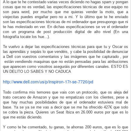
A lo que te he contestado varias veces diciendo no hagas spam y pongan
cosas que no es verdad, las especificaciones técnicas de ese equipo no
son para word, por mucho que me quieras vender la moto, que a
viejecitas puedes engañar pero no a mi. Y lo último que te he enviado
son las especificaciones técnicas de mi ordenador que presupongo que ni
te has molestado en ver. En dichas especificaciones se ve el ordenador
con un programa de post producción digital de alto nivel (En una
fotografía tocate los hue...).
Te vuelvo a dejar las especificaciones técnicas para que tu y Oscar os
las aprendáis y sepáis lo que vendéis, y cabe la posibilidad de denunciar
a Dell con vuestros comentarios y las imágenes que he capturado , por
están vendiendo maquinas que no están pensadas para las atribuciones
que aparecen como vosotros aseguráis por diferentes canales. ESTO ES
UN DELITO LO SABES Y NO CADUCA
http://www.dell.com/us/p/
inspiron-17r-se-7720/pd
Todo confirma mis temores que vais con un protocolo, que os aleja del
trato cercano de Amazon y que no empatizais con los clientes, pese a
que hay muchas posibilidades de que el ordenador estuviera mal de
base. Ya se ya se me vas a decir que se me ha ofrecido 427€ que solo
se cobra la pieza. Quieres un Seat Ibiza en 26.000 euros por que es lo
que me estás diciendo.
Y como te he comentado, tu ganas, te ahorras 200 euros, que es lo que