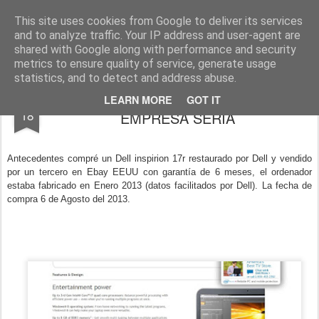
virtual
virtual sets 3d real time graphics & editor
This site uses cookies from Google to deliver its services
and to analyze traffic. Your IP address and user-agent are
shared with Google along with performance and security
metrics to ensure quality of service, generate usage
statistics, and to detect and address abuse.
ÚLTIMO EMAIL A DELL ? ESTO ES UNA
DEC
LEARN MORE
GOT IT
18
EMPRESA SERIA
Antecedentes compré un Dell inspirion 17r restaurado por Dell y vendido
por un tercero en Ebay EEUU con garantía de 6 meses, el ordenador
estaba fabricado en Enero 2013 (datos facilitados por Dell). La fecha de
compra 6 de Agosto del 2013.