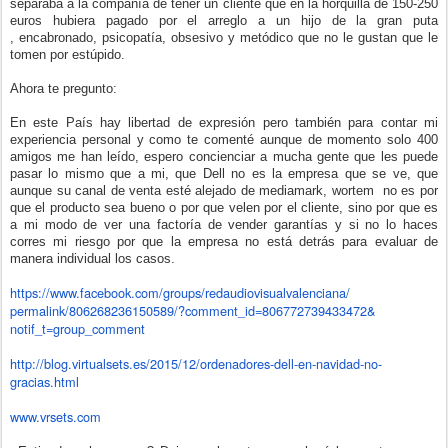
separaba a la compañía de tener un cliente que en la horquilla de 150-250
euros hubiera pagado por el arreglo a un hijo de la gran puta
, encabronado, psicopatía, obsesivo y metódico que no le gustan que le
tomen por estúpido.
Ahora te pregunto:
En este País hay libertad de expresión pero también para contar mi
experiencia personal y como te comenté aunque de momento solo 400
amigos me han leído, espero concienciar a mucha gente que les puede
pasar lo mismo que a mi, que Dell no es la empresa que se ve, que
aunque su canal de venta esté alejado de mediamark, wortem no es por
que el producto sea bueno o por que velen por el cliente, sino por que es
a mi modo de ver una factoría de vender garantías y si no lo haces
corres mi riesgo por que la empresa no está detrás para evaluar de
manera individual los casos.
https://www.facebook.com/
groups/
redaudiovisualvalenciana/
permalink/806268236150589/?
comment_id=806772739433472&
notif_t=group_comment
http://blog.virtualsets.es/
2015/12/ordenadores-dell-en-
navidad-no-
gracias.html
www.vrsets.com